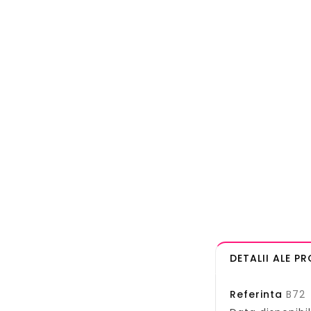
DETALII ALE P
Referinta
B72