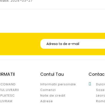
tatii:
2024-03-27
ORMATII
Contul Tau
Contac

 COMAND
Informatii personale
Dulci
UL LIVRARII
Comenzi
Sosea
 PLATESC
Note de credit
Leord
 LIVRAM
Adrese
Rom