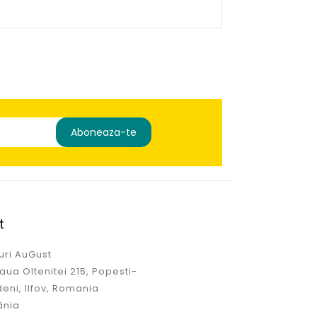
t
uri AuGust
ua Oltenitei 215, Popesti-
eni, Ilfov, Romania
ânia