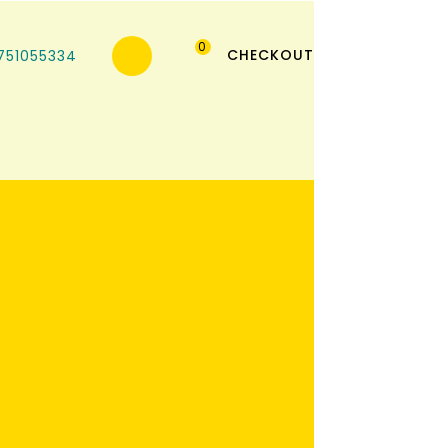
0
CHECKOUT
751055334