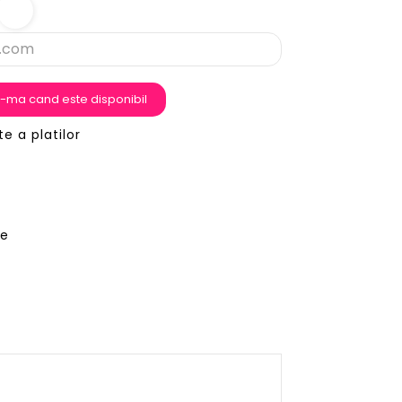
-ma cand este disponibil
te a platilor
re