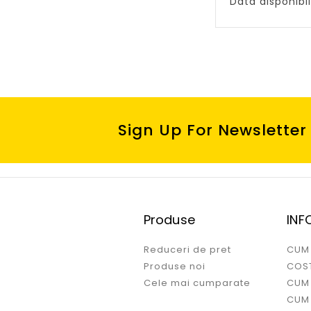
Data disponibili
Sign Up For Newsletter
Produse
INF
Reduceri de pret
CUM
Produse noi
COST
Cele mai cumparate
CUM
CUM