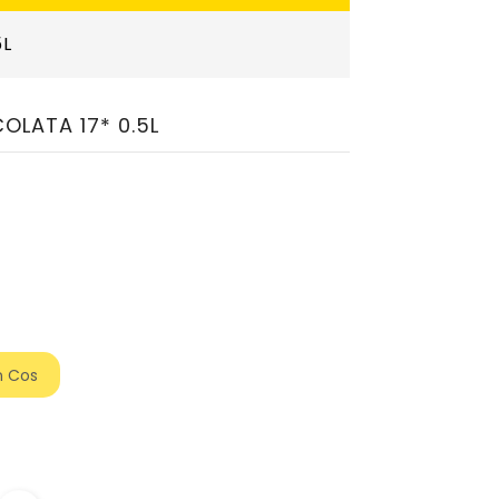
5L
OLATA 17* 0.5L
n Cos