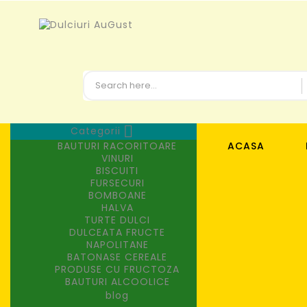

Categorii
BAUTURI RACORITOARE
ACASA
VINURI
BISCUITI
FURSECURI
BOMBOANE
HALVA
TURTE DULCI
DULCEATA FRUCTE
NAPOLITANE
BATONASE CEREALE
PRODUSE CU FRUCTOZA
BAUTURI ALCOOLICE
blog