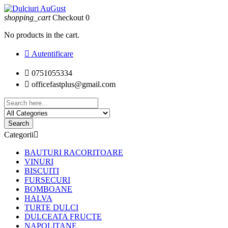
shopping_cart
Checkout
0
No products in the cart.

Autentificare

0751055334

officefastplus@gmail.com
Search
Categorii

BAUTURI RACORITOARE
VINURI
BISCUITI
FURSECURI
BOMBOANE
HALVA
TURTE DULCI
DULCEATA FRUCTE
NAPOLITANE